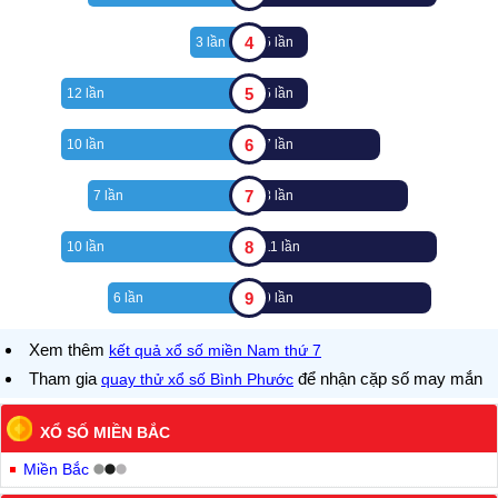
4
3 lần
5 lần
5
12 lần
5 lần
6
10 lần
7 lần
7
7 lần
8 lần
8
10 lần
11 lần
9
6 lần
9 lần
Xem thêm
kết quả xổ số miền Nam thứ 7
Tham gia
để nhận cặp số may mắn
quay thử xổ số Bình Phước
XỔ SỐ MIỀN BẮC
Miền Bắc