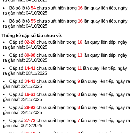
Bộ số lô tô
54
chưa xuất hiện trong
16
lần quay liên tiếp, ngày
ra gần nhất 04/10/2025
Bộ số lô tô
55
chưa xuất hiện trong
16
lần quay liên tiếp, ngày
ra gần nhất 04/10/2025
Thống kê cặp số lâu chưa về:
Cặp số
02-20
chưa xuất hiện trong
16
lần quay liên tiếp, ngày
ra gần nhất 04/10/2025
Cặp số
89-98
chưa xuất hiện trong
13
lần quay liên tiếp, ngày
ra gần nhất 25/10/2025
Cặp số
14-41
chưa xuất hiện trong
11
lần quay liên tiếp, ngày
ra gần nhất 08/11/2025
Cặp số
34-43
chưa xuất hiện trong
9
lần quay liên tiếp, ngày ra
gần nhất 22/11/2025
Cặp số
16-61
chưa xuất hiện trong
8
lần quay liên tiếp, ngày ra
gần nhất 29/11/2025
Cặp số
29-92
chưa xuất hiện trong
8
lần quay liên tiếp, ngày ra
gần nhất 29/11/2025
Cặp số
27-72
chưa xuất hiện trong
7
lần quay liên tiếp, ngày ra
gần nhất 06/12/2025