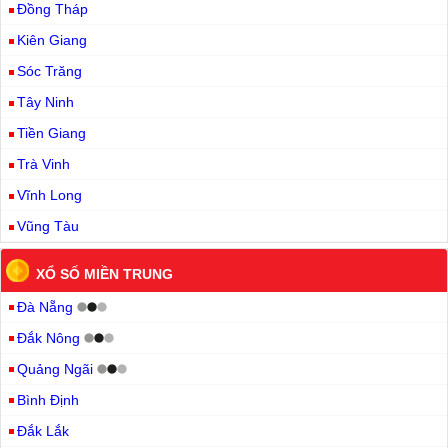
Đồng Tháp
Kiên Giang
Sóc Trăng
Tây Ninh
Tiền Giang
Trà Vinh
Vĩnh Long
Vũng Tàu
XỔ SỐ MIỀN TRUNG
Đà Nẵng
Đắk Nông
Quảng Ngãi
Bình Định
Đắk Lắk