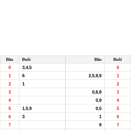
Đầu
Đuôi
Đầu
Đuôi
0
3,4,5
0
1
6
2,5,9,9
1
2
1
2
3
0,6,8
3
4
0,9
4
5
1,5,9
0,5
5
6
3
1
6
7
9
7