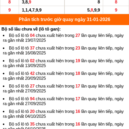
8
3,8,
9
8
8
9
1,1,4,7,9,9
5,
8
,9,9
9
Phân tích trước giờ quay ngày 31-01-2026
Bộ số lâu chưa về (lô tô gan):
Bộ số lô tô
04
chưa xuất hiện trong
27
lần quay liên tiếp, ngày
ra gần nhất 19/07/2025
Bộ số lô tô
37
chưa xuất hiện trong
23
lần quay liên tiếp, ngày
ra gần nhất 16/08/2025
Bộ số lô tô
02
chưa xuất hiện trong
19
lần quay liên tiếp, ngày
ra gần nhất 13/09/2025
Bộ số lô tô
42
chưa xuất hiện trong
18
lần quay liên tiếp, ngày
ra gần nhất 20/09/2025
Bộ số lô tô
27
chưa xuất hiện trong
17
lần quay liên tiếp, ngày
ra gần nhất 27/09/2025
Bộ số lô tô
94
chưa xuất hiện trong
17
lần quay liên tiếp, ngày
ra gần nhất 27/09/2025
Bộ số lô tô
20
chưa xuất hiện trong
16
lần quay liên tiếp, ngày
ra gần nhất 04/10/2025
Bộ số lô tô
35
chưa xuất hiện trong
16
lần quay liên tiếp, ngày
ra gần nhất 04/10/2025