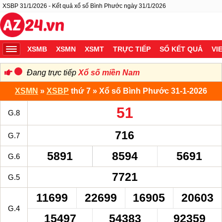
XSBP 31/1/2026 - Kết quả xổ số Bình Phước ngày 31/1/2026
XSMB
XSMN
XSMT
TRỰC TIẾP
SỔ KẾT QUẢ
VI
Đang trực tiếp
Xổ số miền Nam
XSMN
»
XSBP
thứ 7 » Xổ số Bình Phước 31-1-2026
51
G.8
716
G.7
5891
8594
5691
G.6
7721
G.5
11699
22699
16905
20603
G.4
15497
54383
92359