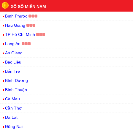
XỔ SỐ MIỀN NAM
Bình Phước
Hậu Giang
TP Hồ Chí Minh
Long An
An Giang
Bạc Liêu
Bến Tre
Bình Dương
Bình Thuận
Cà Mau
Cần Thơ
Đà Lạt
Đồng Nai