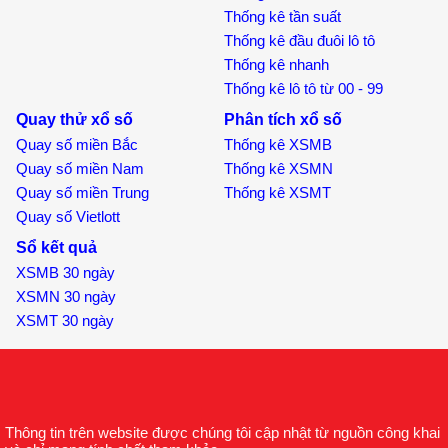
Thống kê tần suất
Thống kê đầu đuôi lô tô
Thống kê nhanh
Thống kê lô tô từ 00 - 99
Quay thử xổ số
Phân tích xổ số
Quay số miền Bắc
Thống kê XSMB
Quay số miền Nam
Thống kê XSMN
Quay số miền Trung
Thống kê XSMT
Quay số Vietlott
Sổ kết quả
XSMB 30 ngày
XSMN 30 ngày
XSMT 30 ngày
Thông tin trên website được chúng tôi cập nhật từ nguồn công khai