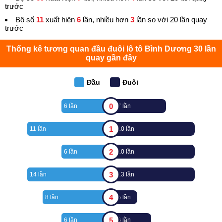
trước
Bộ số
11
xuất hiện
6
lần, nhiều hơn
3
lần so với 20 lần quay
trước
Thống kê tương quan đầu đuôi lô tô Bình Dương 30 lần
quay gần đây
Đầu
Đuôi
0
6 lần
7 lần
1
11 lần
10 lần
2
6 lần
10 lần
3
14 lần
13 lần
4
8 lần
5 lần
5
6 lần
6 lần