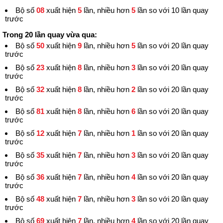
Bộ số
08
xuất hiện
5
lần, nhiều hơn
5
lần so với 10 lần quay
trước
Trong 20 lần quay vừa qua:
Bộ số
50
xuất hiện
9
lần, nhiều hơn
5
lần so với 20 lần quay
trước
Bộ số
23
xuất hiện
8
lần, nhiều hơn
3
lần so với 20 lần quay
trước
Bộ số
32
xuất hiện
8
lần, nhiều hơn
2
lần so với 20 lần quay
trước
Bộ số
81
xuất hiện
8
lần, nhiều hơn
6
lần so với 20 lần quay
trước
Bộ số
12
xuất hiện
7
lần, nhiều hơn
1
lần so với 20 lần quay
trước
Bộ số
35
xuất hiện
7
lần, nhiều hơn
3
lần so với 20 lần quay
trước
Bộ số
36
xuất hiện
7
lần, nhiều hơn
4
lần so với 20 lần quay
trước
Bộ số
48
xuất hiện
7
lần, nhiều hơn
3
lần so với 20 lần quay
trước
Bộ số
69
xuất hiện
7
lần, nhiều hơn
4
lần so với 20 lần quay