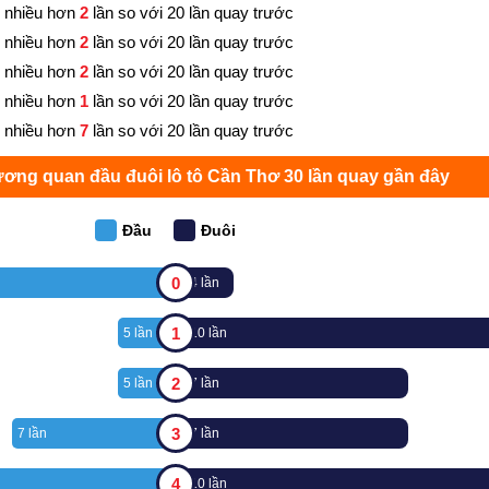
, nhiều hơn
2
lần so với 20 lần quay trước
, nhiều hơn
2
lần so với 20 lần quay trước
, nhiều hơn
2
lần so với 20 lần quay trước
, nhiều hơn
1
lần so với 20 lần quay trước
, nhiều hơn
7
lần so với 20 lần quay trước
ơng quan đầu đuôi lô tô Cần Thơ 30 lần quay gần đây
Đầu
Đuôi
0
4 lần
1
5 lần
10 lần
2
5 lần
7 lần
3
7 lần
7 lần
4
10 lần